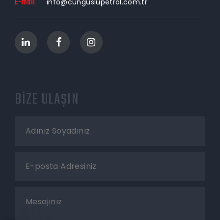
E-mail
info@cunguslupetrol.com.tr
BİZE ULAŞIN