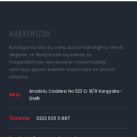
HAKKIMIZDA
Kuruluşumuzdan bu yana dustür edindiğimiz temel
değerler ve ilkelerimizle sayesinde siz
müşterilerimize operasyonel mükemmelliği
sunmaya gayret ederken büyümeye de devam
ediyoruz.
Anadolu Caddesi No:323 D: 8/9 Karşıyaka-
Adres
İZMİR
Telefonlar
0232 503 0 887